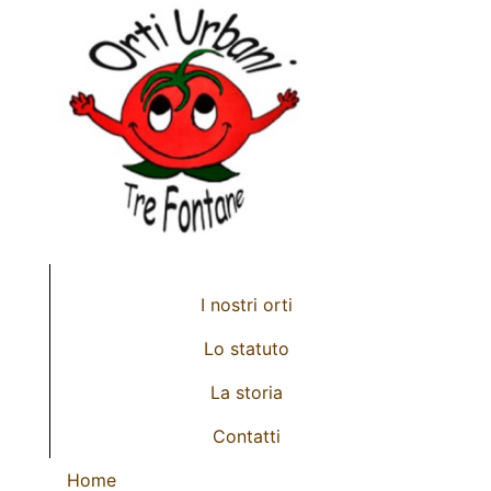
Footer Menu
I nostri orti
Lo statuto
La storia
Contatti
Footer Menu
Home